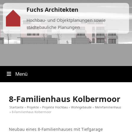
Fuchs Architekten
Hochbau- und Objektplanungen sowie
städtebauliche Planungen
Menü
8-Familienhaus Kolbermoor
Startseite
»
Projekte
»
Projekte Hochbau
»
Wohngebäude
»
Mehrfamilienhaus
»
8-Familienhaus Kolbermoor
Neubau eines 8-Familienhauses mit Tiefgarage