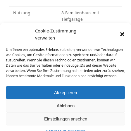
Nutzung:
8-Familienhaus mit
Tiefgarage
Cookie-Zustimmung
Größe:
Wohnfläche gesamt ca. 690
verwalten
m2
Um Ihnen ein optimales Erlebnis zu bieten, verwenden wir Technologien
Baujahr:
2019
wie Cookies, um Geräteinformationen zu speichern und/oder darauf
zuzugreifen. Wenn Sie diesen Technologien zustimmen, können wir
Architektenleistung:
Entwurf, Eingabeplanung,
Daten wie das Surfverhalten oder eindeutige IDs auf dieser Website
Änderungsplanung 2021
verarbeiten. Wenn Sie Ihre Zustimmung nicht erteilen oder zurückziehen,
können bestimmte Merkmale und Funktionen beeinträchtigt werden.
zurück zu unseren Mehrfamilienhaus-Projekten
Akzeptieren
Ablehnen
Fuchs Architekten
| Friedrich-Ebert-Str. 15 | 83059 Kolbermoor
Einstellungen ansehen
Copyright 2026 - All Rights Reserved
Kontakt
Impressum
Datenschutz