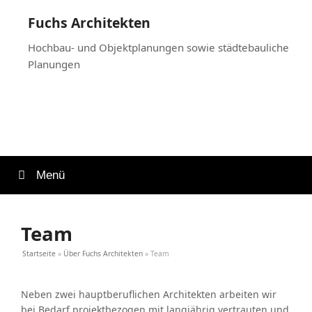
Fuchs Architekten
Hochbau- und Objektplanungen sowie städtebauliche
Planungen
Menü
Team
Startseite
»
Über Fuchs Architekten
»
Team
Neben zwei hauptberuflichen Architekten arbeiten wir
bei Bedarf projektbezogen mit langjährig vertrauten und