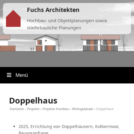
Fuchs Architekten
Hochbau- und Objektplanungen sowie
städtebauliche Planungen
Menü
Doppelhaus
Startseite
»
Projekte
»
Projekte Hochbau
»
Wohngebäude
»
Doppelhaus
2025, Errichtung von Doppelhäusern, Kolbermoor,
Bauvoranfrage