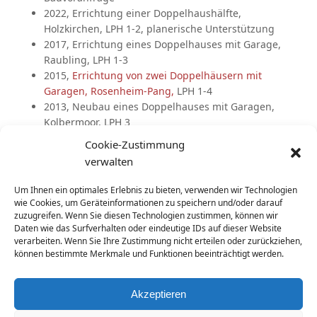
2022, Errichtung einer Doppelhaushälfte,
Holzkirchen, LPH 1-2, planerische Unterstützung
2017, Errichtung eines Doppelhauses mit Garage,
Raubling, LPH 1-3
2015,
Errichtung von zwei Doppelhäusern mit
Garagen, Rosenheim-Pang,
LPH 1-4
2013, Neubau eines Doppelhauses mit Garagen,
Kolbermoor, LPH 3
2012, Neubau eines Doppelhauses, Rohrdorf, LPH 1-
Cookie-Zustimmung
9
verwalten
2011, Neubau eines Doppelhauses, Kolbermoor, LPH
1-4
Um Ihnen ein optimales Erlebnis zu bieten, verwenden wir Technologien
2004, Neubau eines Doppelhauses, Kolbermoor, LPH
wie Cookies, um Geräteinformationen zu speichern und/oder darauf
1-4
zuzugreifen. Wenn Sie diesen Technologien zustimmen, können wir
Daten wie das Surfverhalten oder eindeutige IDs auf dieser Website
2003, Neubau eines Doppelhauses, Kolbermoor, LPH
verarbeiten. Wenn Sie Ihre Zustimmung nicht erteilen oder zurückziehen,
1-4
können bestimmte Merkmale und Funktionen beeinträchtigt werden.
zurück zu unseren Wohnbau-Projekten
Akzeptieren