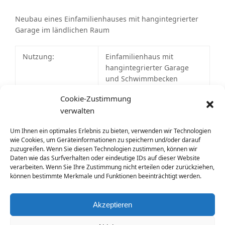
Neubau eines Einfamilienhauses mit hangintegrierter
Garage im ländlichen Raum
Nutzung:
Einfamilienhaus mit
hangintegrierter Garage
und Schwimmbecken
Cookie-Zustimmung
Größe:
240 m² Wohnfläche
verwalten
Baujahr:
2023-2024
Um Ihnen ein optimales Erlebnis zu bieten, verwenden wir Technologien
wie Cookies, um Geräteinformationen zu speichern und/oder darauf
Architektenleistung:
Entwurf, Eingabeplanung,
zuzugreifen. Wenn Sie diesen Technologien zustimmen, können wir
Freiflächenplanung,
Daten wie das Surfverhalten oder eindeutige IDs auf dieser Website
Einbeziehungssatzung
verarbeiten. Wenn Sie Ihre Zustimmung nicht erteilen oder zurückziehen,
können bestimmte Merkmale und Funktionen beeinträchtigt werden.
zurück zu unseren Einfamilienhaus-Projekten
Akzeptieren