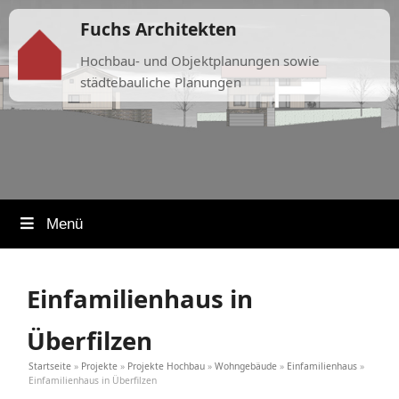
Fuchs Architekten
Hochbau- und Objektplanungen sowie
städtebauliche Planungen
Menü
Einfamilienhaus in
Überfilzen
Startseite
»
Projekte
»
Projekte Hochbau
»
Wohngebäude
»
Einfamilienhaus
»
Einfamilienhaus in Überfilzen